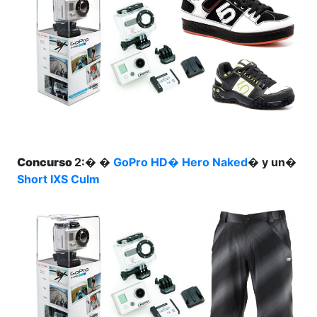
Concurso
2:� �
GoPro HD� Hero Naked
� y un�
Short IXS Culm