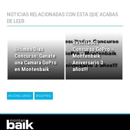
NOTICIAS RELACIONADAS CON ESTA QUE ACABAS
DE LEER
Resultados
Ultimos Dias
Concurso GoPro –
Concurso: Ganate
Montenbaik
una Camara GoPro
Aniversario 3
en Montenbaik
años!!!
#CONCURSO
#GOPRO