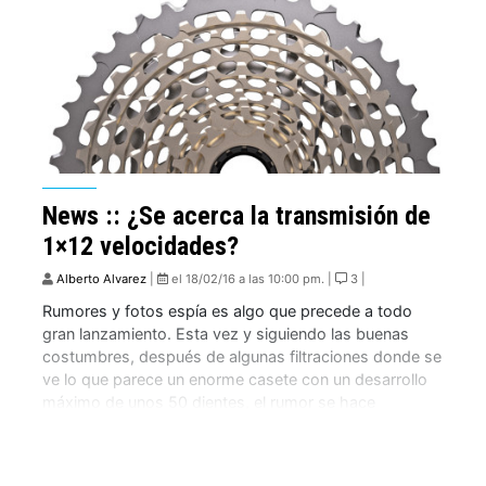
News :: ¿Se acerca la transmisión de
1×12 velocidades?
Alberto Alvarez
|
el 18/02/16 a las 10:00 pm. |
3 |
Rumores y fotos espía es algo que precede a todo
gran lanzamiento. Esta vez y siguiendo las buenas
costumbres, después de algunas filtraciones donde se
ve lo que parece un enorme casete con un desarrollo
máximo de unos 50 dientes, el rumor se hace
inminente: ¿Esta SRAM preparando la transmisión de
1×12? ¿Está Shimano preparando […]