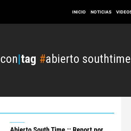
INICIO
NOTICIAS
VIDEO
con
|
tag
#
abierto southtime
Abierto South Time :: Report por