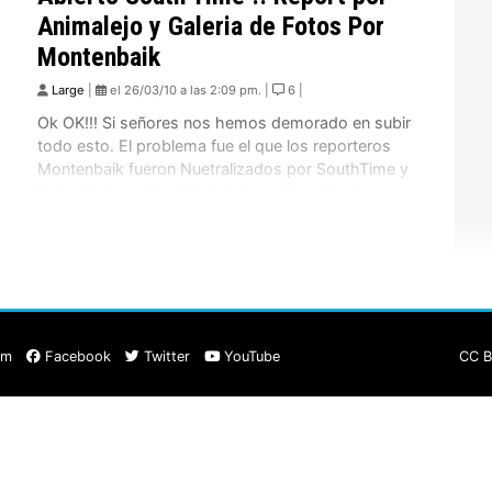
Animalejo y Galeria de Fotos Por
Montenbaik
Large
|
el 26/03/10 a las 2:09 pm. |
6 |
Ok OK!!! Si señores nos hemos demorado en subir
todo esto. El problema fue el que los reporteros
Montenbaik fueron Nuetralizados por SouthTime y
tuvieron que estar trabajando en el sector de
partida por lo que nuestra visión de la carrera fue
prácticamente nula, aparte que casi nos
congelamos arriba. Asi es que el report […]
am
Facebook
Twitter
YouTube
CC B