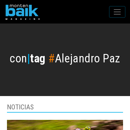
con
|
tag
#
Alejandro Paz
NOTICIAS