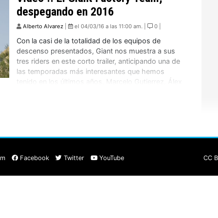
despegando en 2016
Alberto Alvarez
|
el 04/03/16 a las 11:00 am. |
0 |
Con la casi de la totalidad de los equipos de
descenso presentados, Giant nos muestra a sus
tres riders en este corto trailer, anticipando una de
las temporadas más interesantes que hemos
tenido en los últimos años. Marcelo Gutierrez, Álex
Marin y Yoann Barelli serán las tres estrellas de
Factory Team de Giant para este […]
am
Facebook
Twitter
YouTube
CC B