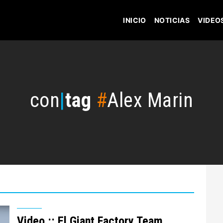
INICIO
NOTICIAS
VIDEO
con
|
tag
#
Alex Marin
Video :: El Giant Factory Team,