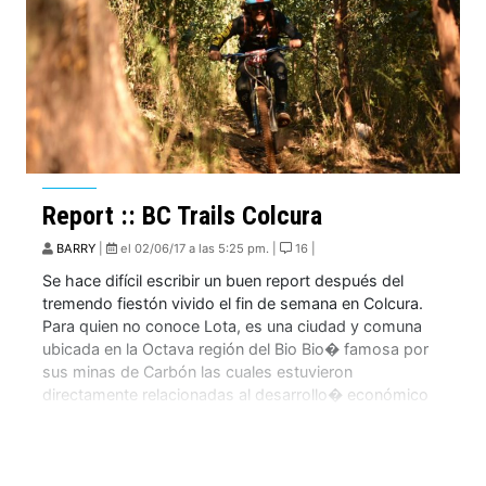
Report :: BC Trails Colcura
BARRY
|
el 02/06/17 a las 5:25 pm. |
16 |
Se hace difícil escribir un buen report después del
tremendo fiestón vivido el fin de semana en Colcura.
Para quien no conoce Lota, es una ciudad y comuna
ubicada en la Octava región del Bio Bio� famosa por
sus minas de Carbón las cuales estuvieron
directamente relacionadas al desarrollo� económico
del país por mucho tiempo. […]