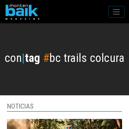
con
|
tag
#
bc trails colcura
NOTICIAS