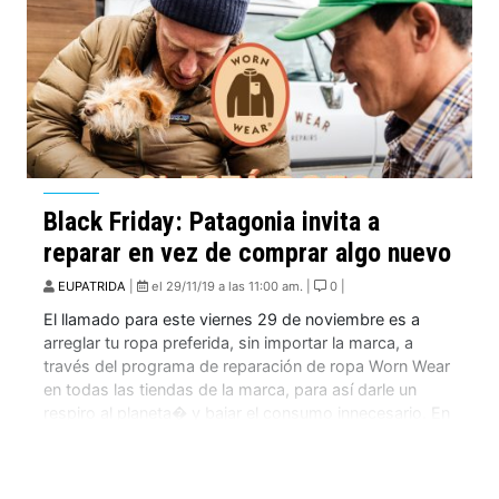
Black Friday: Patagonia invita a
reparar en vez de comprar algo nuevo
EUPATRIDA
|
el 29/11/19 a las 11:00 am. |
0 |
El llamado para este viernes 29 de noviembre es a
arreglar tu ropa preferida, sin importar la marca, a
través del programa de reparación de ropa Worn Wear
en todas las tiendas de la marca, para así darle un
respiro al planeta� y bajar el consumo innecesario. En
el marco de la realización en nuestro […]