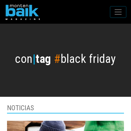
con
|
tag
#
black friday
NOTICIAS