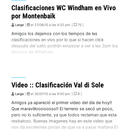
[…]
Clasificaciones WC Windham en Vivo
por Montenbaik
Large
|
el 27/08/10 a las 4:32 pm. |
75 |
Amigos los dejamos con los tiempos de las
clasificaciones en vivo por lo que si hacen click
después del salto podrán empezar a ver a las 2pm los
tiempos de Windham.
Video :: Clasificación Val di Sole
Large
|
el 30/07/10 a las 9:00 pm. |
8 |
Amigos ya apareció el primer video del día de hoy!!
Que maravillooooooso!! El terreno se secó un poco,
pero no lo suficiente, ya que todos reclaman que esta
resbaloso. Buenas imagenes hay en este video que
nos da excelentes pistas de que va a pasar mañana El