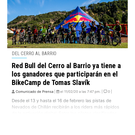
DEL CERRO AL BARRIO
Red Bull del Cerro al Barrio ya tiene a
los ganadores que participarán en el
BikeCamp de Tomas Slavík
Comunicado de Prensa
|
el 11/02/20 a las 7:47 pm. |
0 |
Desde el 13 y hasta el 16 de febrero las pistas de
Nevados de Chillán recibirán a los riders más rápidos
de la activación digital. Entre los pilotos clasificados
destaca la primera mujer en llegar a esta instancia:
Florencia Espiñeira. Estos 14 riders competirán por un
cupo a Monserrate Cerro Abajo. Tres días de pruebas,