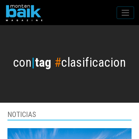
con
|
tag
#
clasificacion
NOTICIAS