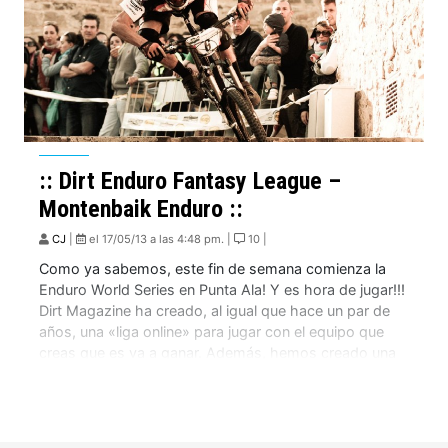
:: Dirt Enduro Fantasy League –
Montenbaik Enduro ::
CJ
|
el 17/05/13 a las 4:48 pm. |
10 |
Como ya sabemos, este fin de semana comienza la
Enduro World Series en Punta Ala! Y es hora de jugar!!!
Dirt Magazine ha creado, al igual que hace un par de
años, una «liga online» para jugar con el equipo que
creas que es va a ganar. Además, hemos creado una
liga privada «Montenbaik Enduro«, […]