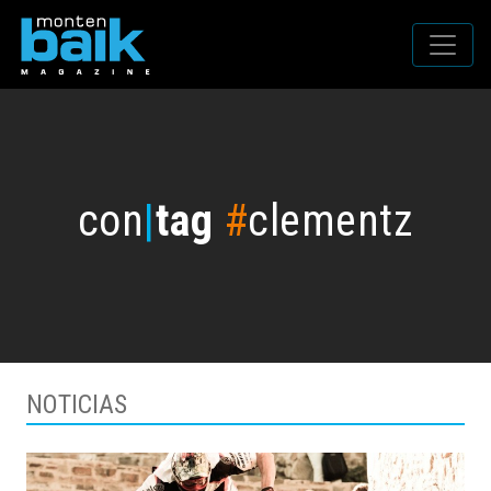
con
|
tag
#
clementz
NOTICIAS