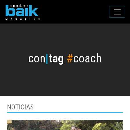
con
|
tag
#
coach
NOTICIAS