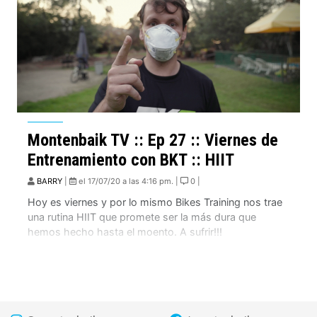
Montenbaik TV :: Ep 27 :: Viernes de
Entrenamiento con BKT :: HIIT
BARRY
|
el 17/07/20 a las 4:16 pm. |
0 |
Hoy es viernes y por lo mismo Bikes Training nos trae
una rutina HIIT que promete ser la más dura que
hemos hecho hasta el moento. A sufrir!!!