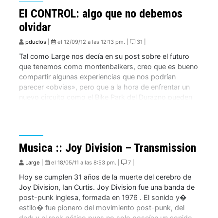
El CONTROL: algo que no debemos
olvidar
pduclos
|
el 12/09/12 a las 12:13 pm. |
31 |
Tal como Large nos decía en su post sobre el futuro
que tenemos como montenbaikers, creo que es bueno
compartir algunas experiencias que nos podrían
parecer «obvias», pero que a la hora de enfrentar un
nuevo circuito como el Bike Park del Durazno pueden
servir. Hoy hablé con un amigo, que fue el
desafortunado accidentado […]
Musica :: Joy Division – Transmission
Large
|
el 18/05/11 a las 8:53 pm. |
7 |
Hoy se cumplen 31 años de la muerte del cerebro de
Joy Division, Ian Curtis. Joy Division fue una banda de
post-punk inglesa, formada en 1976 . El sonido y�
estilo� fue pionero del movimiento post-punk, del
dark y el rock gótico pues no solo poseían un sonido