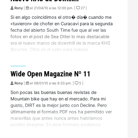
Rony
|
el 21/04/10 a las 12:00 pm. |
27 |
Si en algo coincidimos el otro� día� cuando me
«tuvieron» de chofer en Curacavi para la segunda
fecha del abierto South Time fue que al ver las
fotos en el post de Sea Otter lo mas destacable
era el nuevo marco de downhill de la marca KHS
Bicycles. Click en el salto para babear.
Wide Open Magazine Nº 11
Rony
|
el 08/01/10 a las 6:33 pm. |
5 |
Son pocas las buenas buenas revistas de
Mountain bike que hay en el mercado. Para mi
gusto, DIRT es la mejor junto con Decline. Pero
últimamente el formato PDF nos ha permitido ver
maravillas que antes nunca antes habríamos
podido imaginar. En este formato podemos
encontrar la revista WideOpen quienes acaban de
sacar su undécima […]