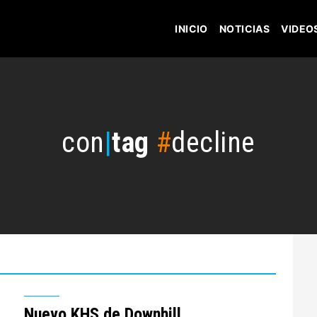
INICIO
NOTICIAS
VIDEO
con
|
tag
#
decline
Nuevo KHS de Downhill