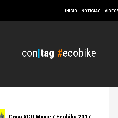
INICIO
NOTICIAS
VIDEO
con
|
tag
#
ecobike
Copa XCO Mavic / Ecobike 2017