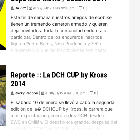
BARRY
|
el 27/09/17 a las 9:26 pm. |
0 |
Este fin de semana nuestros amigos de ecobike
tienen un tremendo carreron armado y quieren
dejar invitado a toda la comunidad endurera a
participar. Dentro de los endureros inscritos
figuran Pedro Burns, Nico Prudencio y Feño
Riquelme! Ojo que las inscripciones son hasta
jueves 28 a las 12.00 de la noche por welcu Les
dejo […]
Reporte :: La DCH CUP by Kross
2014
Rocky Racoon
|
el 18/01/15 a las 5:10 pm. |
8 |
El sábado 10 de enero se llevó a cabo la segunda
edición de la� DCHCUP by Kross, la carrera que
más expectación generó en los DCH desde el
EWS en Chillán. El desafío era grande, después del
éxito de la DCH Cup 2013� en terrenos de
Peñalolén donde los locales #peñalotrails nos