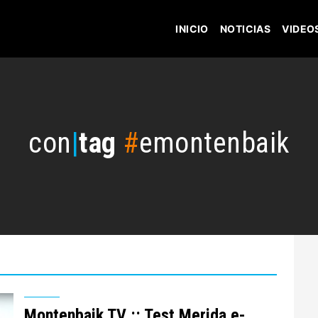
INICIO
NOTICIAS
VIDEO
con
|
tag
#
emontenbaik
Montenbaik TV :: Test Merida e-