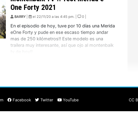
One Forty 2021
BARRY
|
el 22/11/20 a las 4:45 pm. |
0 |
En el episodio de hoy, tuve por 10 días una Merida
eOne Forty y pude en ese escaso tiempo andar
mas de 250 kilómetros!! Este modelo es una
trailera muy interesante, así que ojo al montenbaik
tv de hoy!!
am
Facebook
Twitter
YouTube
CC B