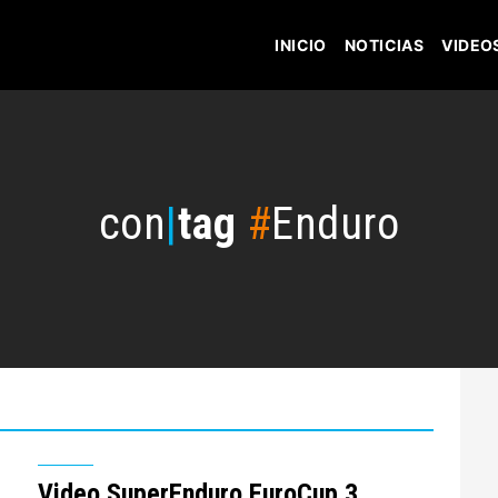
INICIO
NOTICIAS
VIDEO
con
|
tag
#
Enduro
Video SuperEnduro EuroCup 3