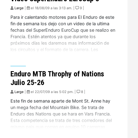
Large
|
el 18/08/09 a las 3:13 am. |
9 |
Para ir calentando motores para El Enduro de este
fin de semana los dejo con un video de la ultima
fechas del SuperEnduro EuroCup que se realizo en
Francia. Estén atentos ya que durante los
próximos días les daremos mas información de
los circuitos y el formato de la carrera. Les
podemos adelantar que el […]
Enduro MTB Throphy of Nations
Julio 25-26
Large
|
el 22/07/09 a las 5:02 pm. |
8 |
Este fin de semana aparte de Mont St. Anne hay
un mega fecha del Mountain Bike. Se trata de
Enduro des Nations que se hara en Vars Francia.
Esta competencia se trata de tres corredores del
mismo pais que corren en equipo 10 carrerras
durante el fin de semana. El team que hace menor