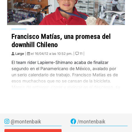
Francisco Matías, una promesa del
downhill Chileno
Large
|
el 16/04/12 a las 10:52 pm. |
11 |
El team rider Lapierre-Shimano acaba de finalizar
segundo en el Panamericano de México, avalado por
un serio calendario de trabajo. Francisco Matías es de
esos muchachos que no se cansan de la bicicleta.
Menos de entrenar, correr y mejorar en el descenso, su
especialidad hace cinco años y en la cual acaba de
finaliza segundo […]
@montenbaik
/montenbaik