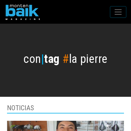
con
|
tag
#
la pierre
NOTICIAS