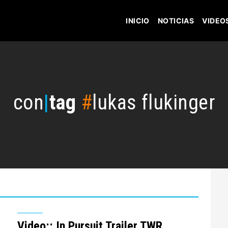
INICIO
NOTICIAS
VIDEO
con
|
tag
#
lukas flukinger
Video:: In Pursuit Trailer TWR