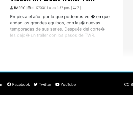
BARRY
|
el 17/03/11 a las 1:57 pm. |
7 |
Empieza el año, por lo que podemos ver� en que
andan los grandes equipos, con las� nuevas
temporadas de sus series. Después del corte�
les dejo� un trailer con los pasos de TWR.
am
Facebook
Twitter
YouTube
CC B