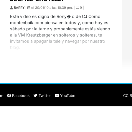
BARRY
|
el 30/01/10 a las 10:39 pm. |
9 |
Este video es digno de Rony� o de CJ Como
montenbaik.com piensa en todos y, como hoy es
sábado por la tarde y probablemente estás viendo
a la Vivi Kreutzberger en solteros y solteras, te
invitamos a apagar la tele y navegar por nuestro
blog.
am
Facebook
Twitter
YouTube
CC B