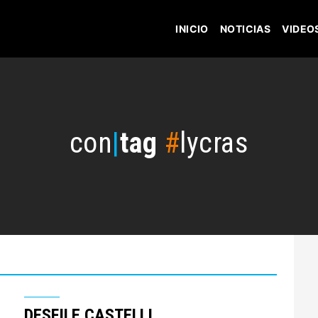
INICIO
NOTICIAS
VIDEO
con
|
tag
#
lycras
DESFILE CASTELLI