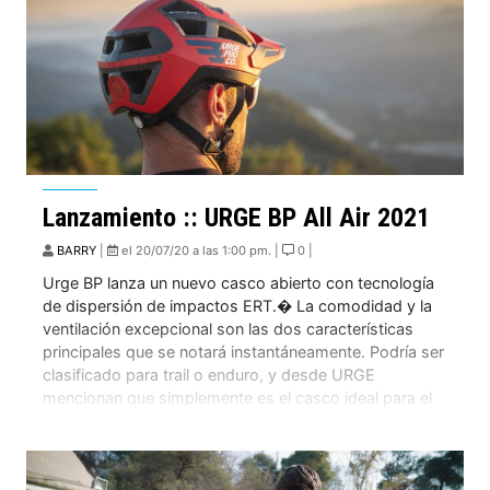
Lanzamiento :: URGE BP All Air 2021
BARRY
|
el 20/07/20 a las 1:00 pm. |
0 |
Urge BP lanza un nuevo casco abierto con tecnología
de dispersión de impactos ERT.� La comodidad y la
ventilación excepcional son las dos características
principales que se notará instantáneamente. Podría ser
clasificado para trail o enduro, y desde URGE
mencionan que simplemente es el casco ideal para el
montenbaik. Su peso reducido no afecta sus […]