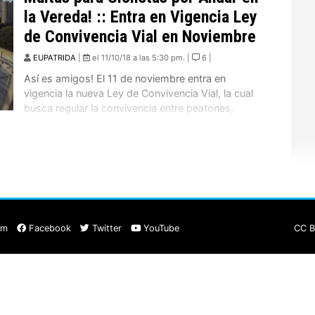
la Vereda! :: Entra en Vigencia Ley
de Convivencia Vial en Noviembre
EUPATRIDA
|
el 11/10/18 a las 5:30 pm. |
6 |
Así es amigos! El 11 de noviembre entra en
vigencia la nueva Ley de Convivencia Vial, la cual
busca regular la convivencia entre peatones,
ciclistas y autos. Ahora bien, cuáles son las multas
y cómo operará? Es un clásico que a varios les ha
pasado, el auto le pega un «fino» a la bici, la […]
am
Facebook
Twitter
YouTube
CC B