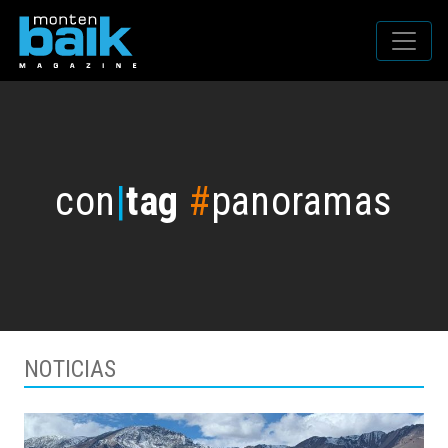
con
|
tag
#
panoramas
NOTICIAS