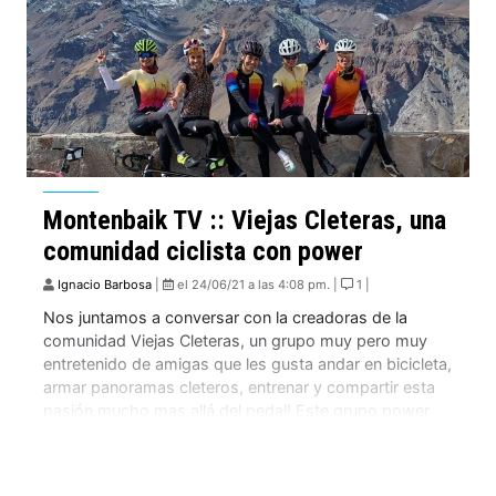
Montenbaik TV :: Viejas Cleteras, una
comunidad ciclista con power
Ignacio Barbosa
|
el 24/06/21 a las 4:08 pm. |
1 |
Nos juntamos a conversar con la creadoras de la
comunidad Viejas Cleteras, un grupo muy pero muy
entretenido de amigas que les gusta andar en bicicleta,
armar panoramas cleteros, entrenar y compartir esta
pasión mucho mas allá del pedal! Este grupo power
femenino se creó para que más mujeres puedan
encontrar un lugar donde poder […]