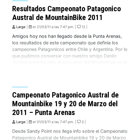
Resultados Campeonato Patagonico
Austral de MountainBike 2011
Large
|
el 21/03/11 a las 7:47 pm. |
12 |
Amigos hoy nos han llegado desde la Punta Arenas,
los resultados de este campeonato que definía los
campeones Patagonicos entre Chile y Argentina. Por lo
que pudimos conversar con nuestro amigo Danilo
Jordan quien ha sido el propulsor del Montenbaik en la
Patagonia, la carrera estuvo muy buena con la
participación de corredores de la […]
Campeonato Patagonico Austral de
Mountainbike 19 y 20 de Marzo del
2011 – Punta Arenas
Large
|
el 01/03/11 a las 7:47 pm. |
3 |
Desde Sandy Point nos llega info sobre el Campeonato
Patagonico Austral de Mountainbike 19 y 20 de Marzo