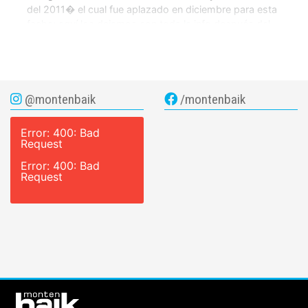
del 2011� el cual fue aplazado en diciembre para esta
fecha; aquí los dejamos con toda la info después del
salto.
@montenbaik
/montenbaik
Error: 400: Bad
Request
Error: 400: Bad
Request