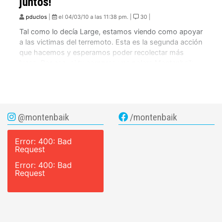
juntos!
pduclos
|
el 04/03/10 a las 11:38 pm. |
30 |
Tal como lo decía Large, estamos viendo como apoyar
a las victimas del terremoto. Esta es la segunda acción
que hacemos y esperamos poder recolectar más
lucas. Por eso, si tu compras una polera Montenbaik,
nosotros donaremos la mitad!!
@montenbaik
/montenbaik
Error: 400: Bad
Request
Error: 400: Bad
Request