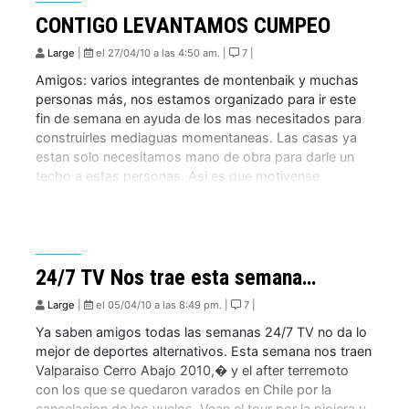
CONTIGO LEVANTAMOS CUMPEO
Large
|
el 27/04/10 a las 4:50 am. |
7 |
Amigos: varios integrantes de montenbaik y muchas
personas más, nos estamos organizado para ir este
fin de semana en ayuda de los mas necesitados para
construirles mediaguas momentaneas. Las casas ya
estan solo necesitamos mano de obra para darle un
techo a estas personas. Asi es que motivense
cambien un fin de semana de bici […]
24/7 TV Nos trae esta semana…
Large
|
el 05/04/10 a las 8:49 pm. |
7 |
Ya saben amigos todas las semanas 24/7 TV no da lo
mejor de deportes alternativos. Esta semana nos traen
Valparaiso Cerro Abajo 2010,� y el after terremoto
con los que se quedaron varados en Chile por la
cancelacion de los vuelos. Vean el tour por la piojera y