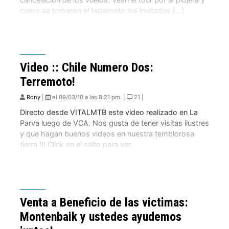
como se tomaron el terremoto los invitados […]
Video :: Chile Numero Dos:
Terremoto!
Rony
|
el 09/03/10 a las 8:21 pm. |
21 |
Directo desde VITALMTB este video realizado en La
Parva luego de VCA. Nos gusta de tener visitas ilustres
y que hagan buenos videos en nuestra temblorosa
tierra !!! Click en el salto para ver.
Venta a Beneficio de las victimas:
Montenbaik y ustedes ayudemos