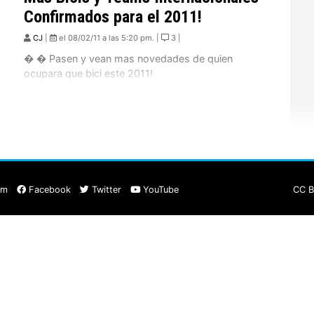
Confirmados para el 2011!
CJ
|
el 08/02/11 a las 5:20 pm. |
3 |
� � Pasen y vean mas novedades de quien
ocupara que bici este 2011!
am
Facebook
Twitter
YouTube
CC B