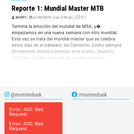
Reporte 1: Mundial Master MTB
BARRY
|
el 08/09/10 a las 3:19 am. |
11 |
Termina la emoción del mundial de MSA, y�
empezamos en una nueva semana con otro mundial.
Esta vez se trata del mundial master que se celebra
estos días en el balneario de Camboriu. Como siempre
Montenbaik estará cubriendo este evento. Nuestro
reportero estrella esta vez es un viejo, querido y
conocido� colaborador y por supuesto […]
@montenbaik
/montenbaik
Error: 400: Bad
Request
Error: 400: Bad
Request