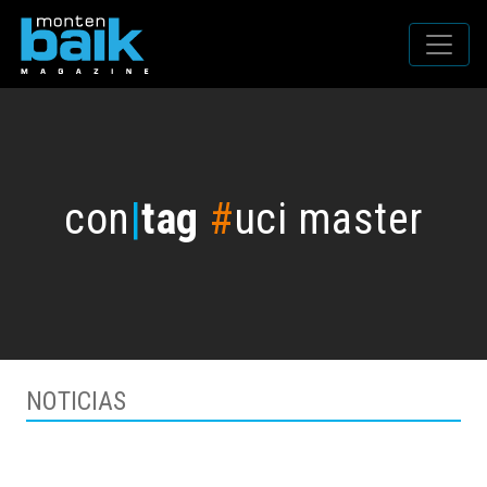
con
|
tag
#
uci master
NOTICIAS