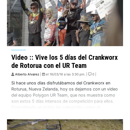
Video :: Vive los 5 días del Crankworx
de Rotorua con el UR Team
Alberto Alvarez
|
el 16/03/16 a las 3:30 pm. |
0 |
Si hace unos días disfrutábamos del Crankworx en
Roturua, Nueva Zelanda, hoy os dejamos con un video
del equipo Polygon UR Team, que nos muestra como
son estos 5 días intensos de competición para ellos.
Compitiendo en todas las categorías como el
pumptrack, el dual o el descenso, nombres como Mick
y Tracey Hannah y […]