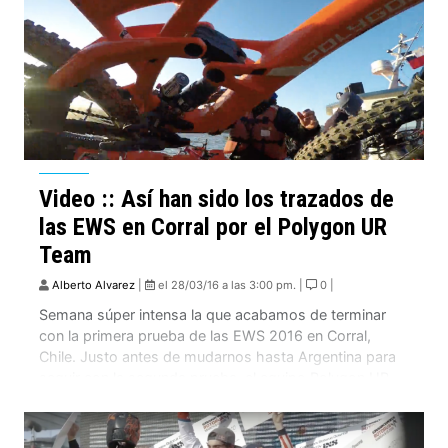
Video :: Así han sido los trazados de
las EWS en Corral por el Polygon UR
Team
Alberto Alvarez
|
el 28/03/16 a las 3:00 pm. |
0 |
Semana súper intensa la que acabamos de terminar
con la primera prueba de las EWS 2016 en Corral,
Chile. Justo antes de mudarnos hasta Argentina para
seguir con la segunda prueba, el equipo Polygon UR
Team de la mano de Fabien Cousinié, nos deja unas
imágenes muy completas de lo que ha sido esta
semana, […]