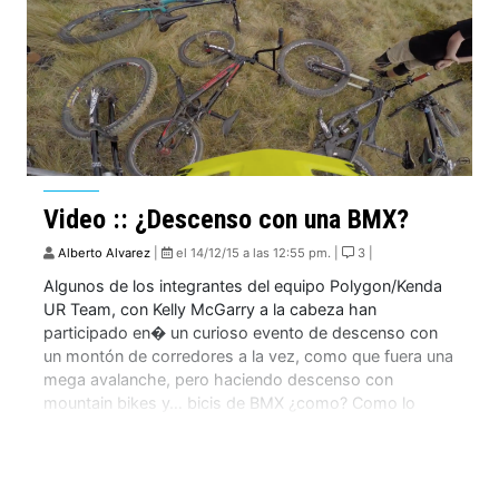
Video :: ¿Descenso con una BMX?
Alberto Alvarez
|
el 14/12/15 a las 12:55 pm. |
3 |
Algunos de los integrantes del equipo Polygon/Kenda
UR Team, con Kelly McGarry a la cabeza han
participado en� un curioso evento de descenso con
un montón de corredores a la vez, como que fuera una
mega avalanche, pero haciendo descenso con
mountain bikes y… bicis de BMX ¿como? Como lo
oyes. El resultado es de […]