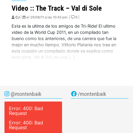
Video :: The Track – Val di Sole
CJ
|
el 29/08/11 a las 10:43 pm. |
6 |
Esta es la ultima de los amigos de Tri-Ride! El ultimo
video de la World Cup 2011, en un compilado tan
bueno como los anteriores, de una carrera que fue la
mejor en mucho tiempo. Vittorio Platania nos trae en
esta ocasión un compilado donde se explica como
esta pista, Val di Sol, es una […]
@montenbaik
/montenbaik
Error: 400: Bad
Request
Error: 400: Bad
Request