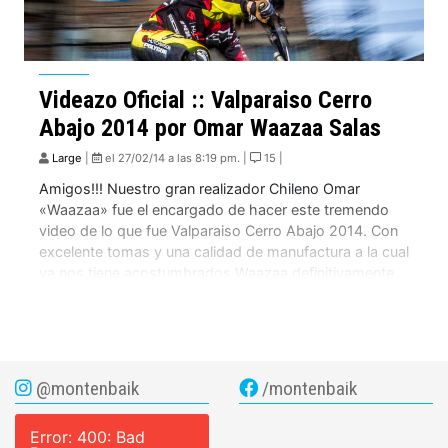
Videazo Oficial :: Valparaiso Cerro
Abajo 2014 por Omar Waazaa Salas
Large
|
el 27/02/14 a las 8:19 pm. |
15 |
Amigos!!! Nuestro gran realizador Chileno Omar
«Waazaa» fue el encargado de hacer este tremendo
video de lo que fue Valparaiso Cerro Abajo 2014. Con
excelente tomas y una calidad de manufactura a la cual
ya nos tiene acostumbrados Waazaa definitivamente
se las mandó. Nos les damos mas dulces y los
invitamos a ver los 6 […]
@montenbaik
/montenbaik
Error: 400: Bad