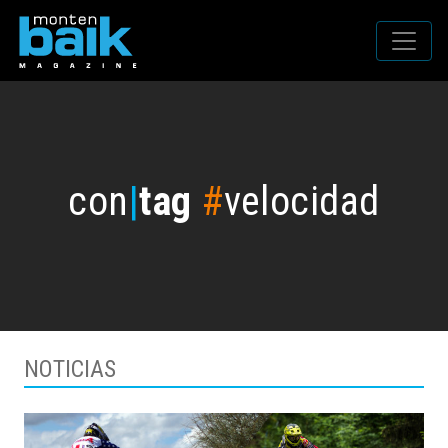
con
|
tag
#
velocidad
NOTICIAS