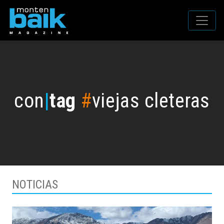
con
|
tag
#
viejas cleteras
NOTICIAS