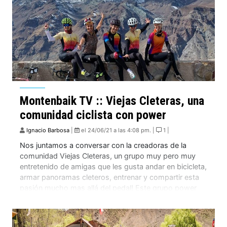
Montenbaik TV :: Viejas Cleteras, una
comunidad ciclista con power
Ignacio Barbosa
|
el 24/06/21 a las 4:08 pm. |
1 |
Nos juntamos a conversar con la creadoras de la
comunidad Viejas Cleteras, un grupo muy pero muy
entretenido de amigas que les gusta andar en bicicleta,
armar panoramas cleteros, entrenar y compartir esta
pasión mucho mas allá del pedal! Este grupo power
femenino se creó para que más mujeres puedan
encontrar un lugar donde poder […]