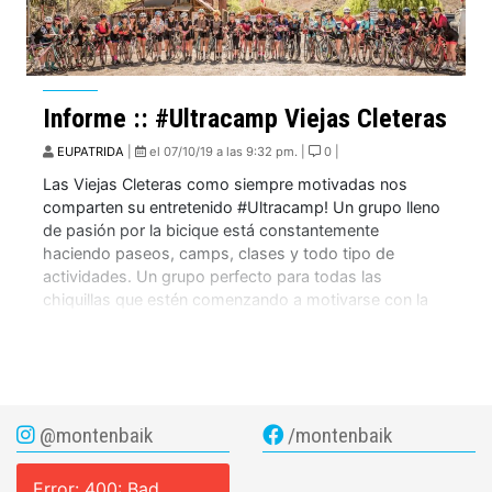
Informe :: #Ultracamp Viejas Cleteras
EUPATRIDA
|
el 07/10/19 a las 9:32 pm. |
0 |
Las Viejas Cleteras como siempre motivadas nos
comparten su entretenido #Ultracamp! Un grupo lleno
de pasión por la bicique está constantemente
haciendo paseos, camps, clases y todo tipo de
actividades. Un grupo perfecto para todas las
chiquillas que estén comenzando a motivarse con la
bici! 9 am. Esa fue la hora de citación para las […]
@montenbaik
/montenbaik
Error: 400: Bad