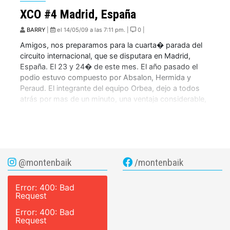
XCO #4 Madrid, España
BARRY
|
el 14/05/09 a las 7:11 pm. |
0 |
Amigos, nos preparamos para la cuarta� parada del
circuito internacional, que se disputara en Madrid,
España. El 23 y 24� de este mes. El año pasado el
podio estuvo compuesto por Absalon, Hermida y
Peraud. El integrante del equipo Orbea, dejo a todos
atrás por mas de un minuto, una ventaja considerable,
pensando el nivel […]
@montenbaik
/montenbaik
Error: 400: Bad
Request
Error: 400: Bad
Request