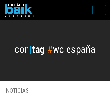
con
|
tag
#
wc españa
NOTICIAS