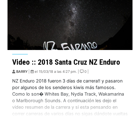
Video :: 2018 Santa Cruz NZ Enduro
BARRY
|
el 15/03/18 a las 4:27 pm. |
0 |
NZ Enduro 2018 fueron 3 días de carrera!! y pasaron
por algunos de los senderos kiwis más famosos.
Como lo son� Whites Bay, Nydia Track, Wakamarina
o Marlborough Sounds. A continuación les dejo el
video resumen de la carrera y si esta pensando en
correr carreras de varios días no sigas dándote vueltas
e inscribete […]