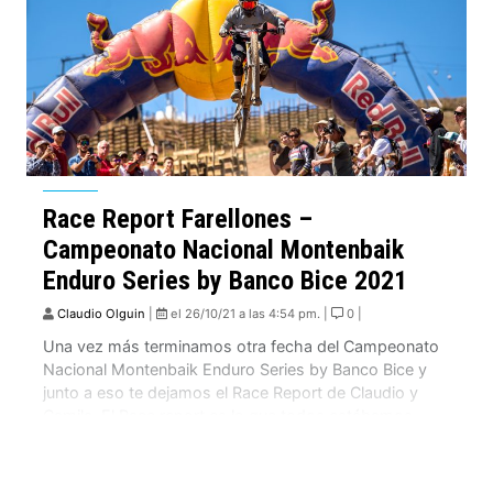
Race Report Farellones –
Campeonato Nacional Montenbaik
Enduro Series by Banco Bice 2021
Claudio Olguin
|
el 26/10/21 a las 4:54 pm. |
0 |
Una vez más terminamos otra fecha del Campeonato
Nacional Montenbaik Enduro Series by Banco Bice y
junto a eso te dejamos el Race Report de Claudio y
Camila. El Race report es lo que todos estábamos
esperando. Han pasado días, semanas y también
meses desde la ultima vez que el Montenbaik Enduro
Series visitó los […]