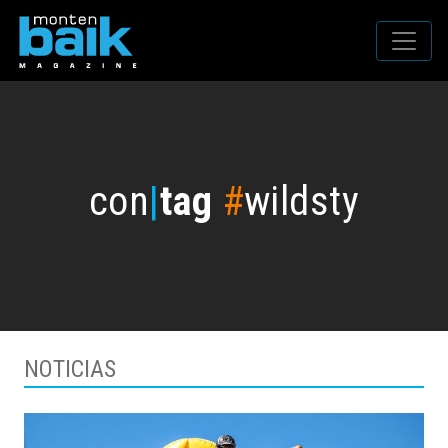
con
|
tag
#
wildsty
NOTICIAS