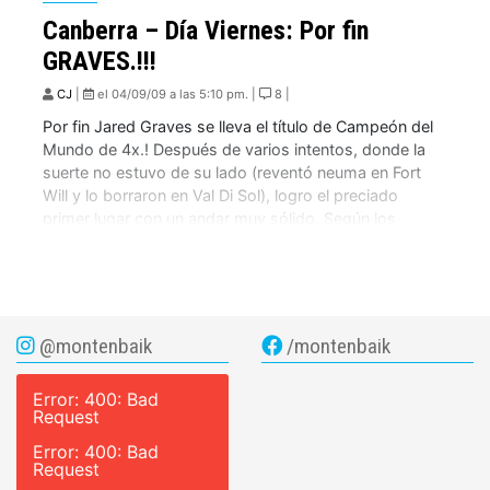
Canberra – Día Viernes: Por fin
GRAVES.!!!
CJ
|
el 04/09/09 a las 5:10 pm. |
8 |
Por fin Jared Graves se lleva el título de Campeón del
Mundo de 4x.! Después de varios intentos, donde la
suerte no estuvo de su lado (reventó neuma en Fort
Will y lo borraron en Val Di Sol), logro el preciado
primer lugar con un andar muy sólido. Según los
comentarios dominó la final desde […]
@montenbaik
/montenbaik
Error: 400: Bad
Request
Error: 400: Bad
Request