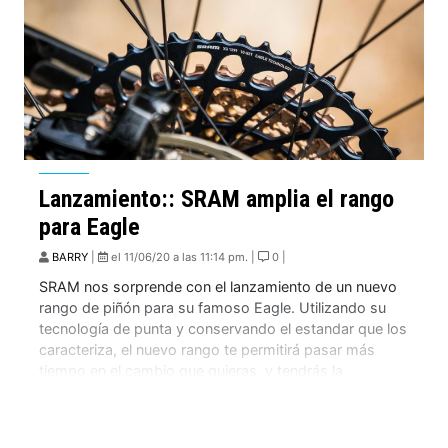
Lanzamiento:: SRAM amplia el rango
para Eagle
BARRY
|
el 11/06/20 a las 11:14 pm. |
0 |
SRAM nos sorprende con el lanzamiento de un nuevo
rango de piñón para su famoso Eagle. Utilizando su
tecnología de punta y conservando el estandar que los
caracteriza, el nuevo rango te permitirá pasar más
tiempo en el cambio que quieras, y tendrás la
posibilidad de aumentar los dientes del plato para
obtener una mayor […]