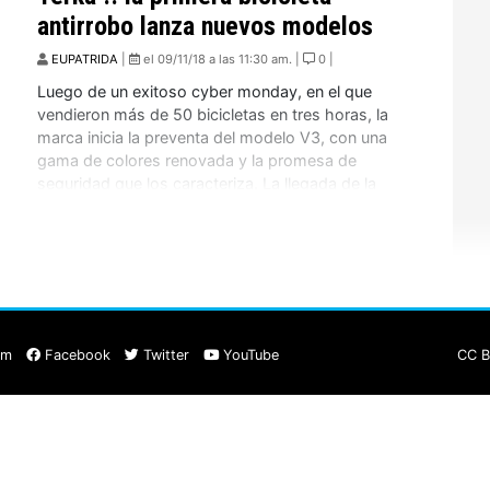
antirrobo lanza nuevos modelos
EUPATRIDA
|
el 09/11/18 a las 11:30 am. |
0 |
Luego de un exitoso cyber monday, en el que
vendieron más de 50 bicicletas en tres horas, la
marca inicia la preventa del modelo V3, con una
gama de colores renovada y la promesa de
seguridad que los caracteriza. La llegada de la
tercera generación de Yerka viene a consolidar la
trayectoria de la marca […]
am
Facebook
Twitter
YouTube
CC B