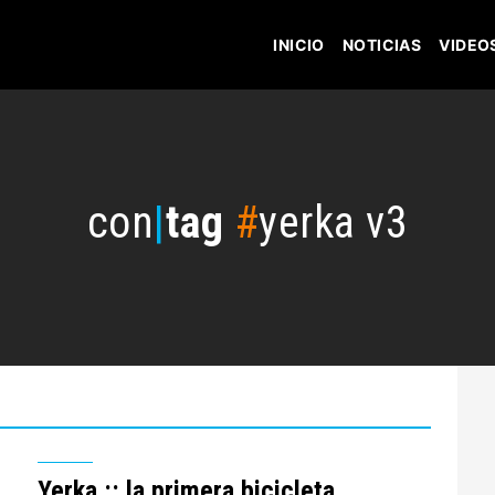
INICIO
NOTICIAS
VIDEO
con
|
tag
#
yerka v3
Yerka :: la primera bicicleta