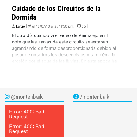
Cuidado de los Circuitos de la
Dormida
Large
|
el 13/07/10 a las 11:50 pm. |
25 |
El otro día cuando vi el video de Animalejo en Til Til
noté que las zanjas de este circuito se estaban
agrandando de forma desproporcionada debido al
pasar de nosotros los descencistas y también a la
erosión por el agua de las lluvias. En esta época he
sido bien majadero en la promoción de sacrificar […]
@montenbaik
/montenbaik
Error: 400: Bad
Request
Error: 400: Bad
Request