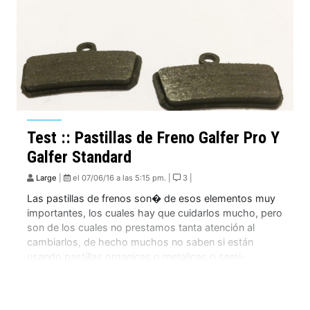
Test :: Pastillas de Freno Galfer Pro Y
Galfer Standard
Large
|
el 07/06/16 a las 5:15 pm. |
3 |
Las pastillas de frenos son� de esos elementos muy
importantes, los cuales hay que cuidarlos mucho, pero
son de los cuales no prestamos tanta atención al
cambiarlos, de hecho muchos no saben si están
usando pastillas organicas o metalicas o semi-
metálicas. Hay fans y detractores de los dos
compuestos, es por esto que en este […]