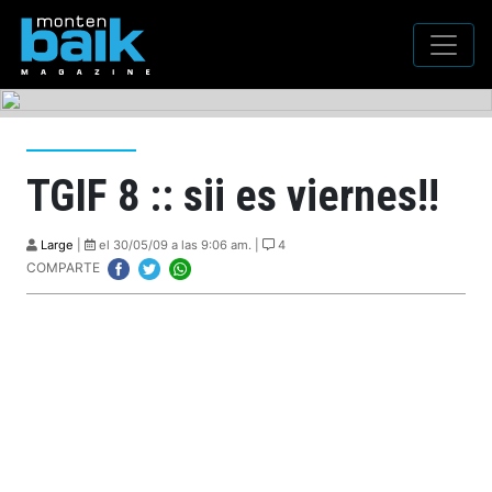
TGIF 8 :: sii es viernes!!
Large
|
el 30/05/09 a las 9:06 am. |
4
COMPARTE