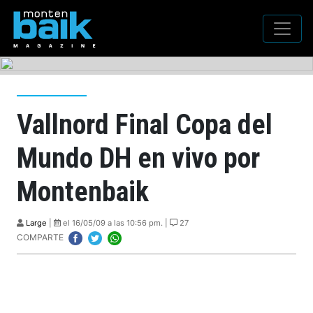
Vallnord Final Copa del
Mundo DH en vivo por
Montenbaik
Large
|
el 16/05/09 a las 10:56 pm. |
27
COMPARTE