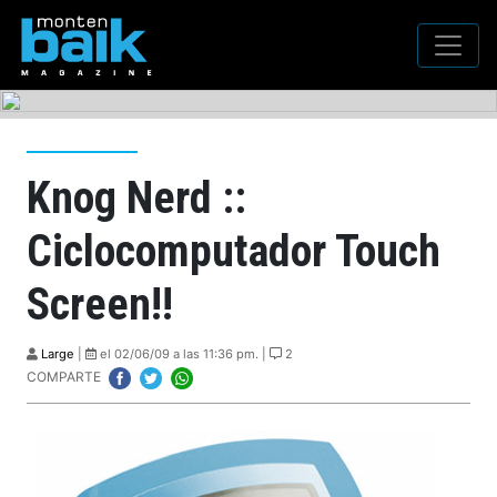
Knog Nerd ::
Ciclocomputador Touch
Screen!!
Large
|
el 02/06/09 a las 11:36 pm. |
2
COMPARTE