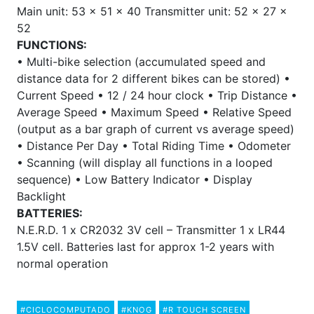
Main unit: 53 × 51 × 40 Transmitter unit: 52 × 27 ×
52
FUNCTIONS:
• Multi-bike selection (accumulated speed and
distance data for 2 different bikes can be stored) •
Current Speed • 12 / 24 hour clock • Trip Distance •
Average Speed • Maximum Speed • Relative Speed
(output as a bar graph of current vs average speed)
• Distance Per Day • Total Riding Time • Odometer
• Scanning (will display all functions in a looped
sequence) • Low Battery Indicator • Display
Backlight
BATTERIES:
N.E.R.D. 1 x CR2032 3V cell – Transmitter 1 x LR44
1.5V cell. Batteries last for approx 1-2 years with
normal operation
#CICLOCOMPUTADO
#KNOG
#R TOUCH SCREEN