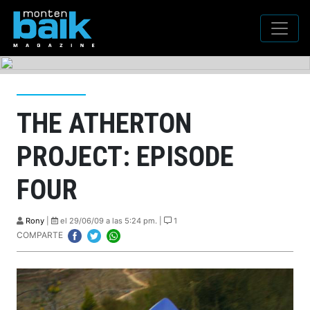
THE ATHERTON
PROJECT: EPISODE
FOUR
Rony
|
el 29/06/09 a las 5:24 pm. |
1
COMPARTE