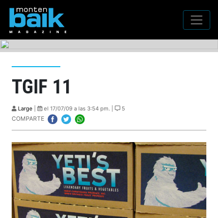
TGIF 11
Large
|
el 17/07/09 a las 3:54 pm. |
5
COMPARTE