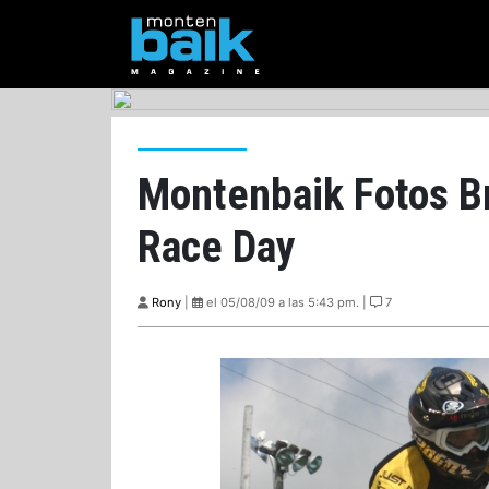
Montenbaik Fotos B
Race Day
Rony
|
el 05/08/09 a las 5:43 pm. |
7