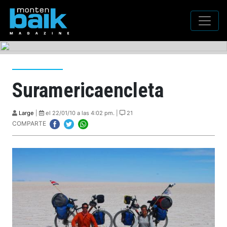
Suramericaencleta
Large
|
el 22/01/10 a las 4:02 pm. |
21
COMPARTE