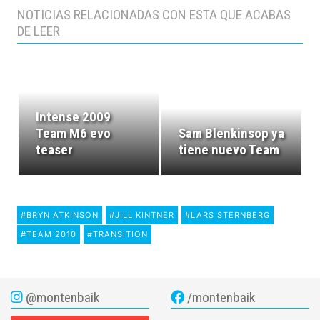
NOTICIAS RELACIONADAS CON ESTA QUE ACABAS
DE LEER
Intense 2009
Team M6 evo
Sam Blenkinsop ya
teaser
tiene nuevo Team
#BRYN ATKINSON
#JILL KINTNER
#LARS STERNBERG
#TEAM 2010
#TRANSITION
@montenbaik
/montenbaik