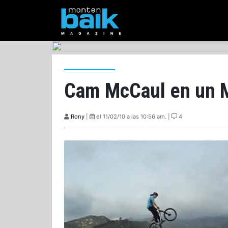
Cam McCaul en un M
Rony
|
el 11/02/10 a las 10:56 am. |
4