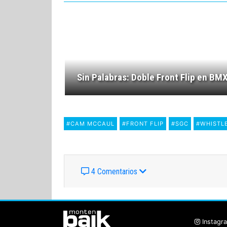
Sin Palabras: Doble Front Flip en BM
#CAM MCCAUL
#FRONT FLIP
#SGC
#WHISTL
4 Comentarios
Instagr