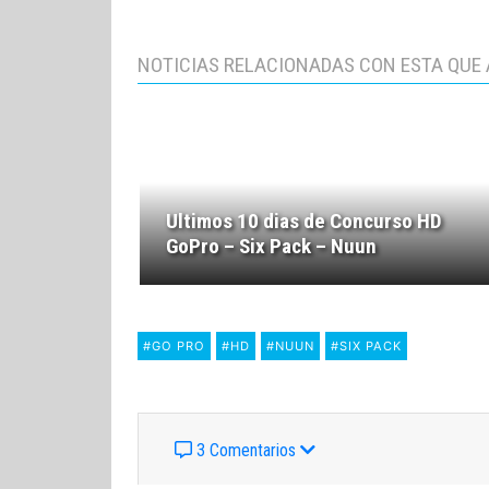
NOTICIAS RELACIONADAS CON ESTA QUE 
Ultimos 10 dias de Concurso HD
GoPro – Six Pack – Nuun
#GO PRO
#HD
#NUUN
#SIX PACK
3 Comentarios