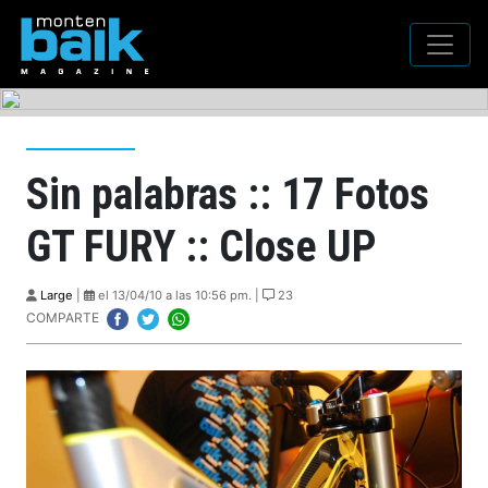
Sin palabras :: 17 Fotos
GT FURY :: Close UP
Large
|
el 13/04/10 a las 10:56 pm. |
23
COMPARTE