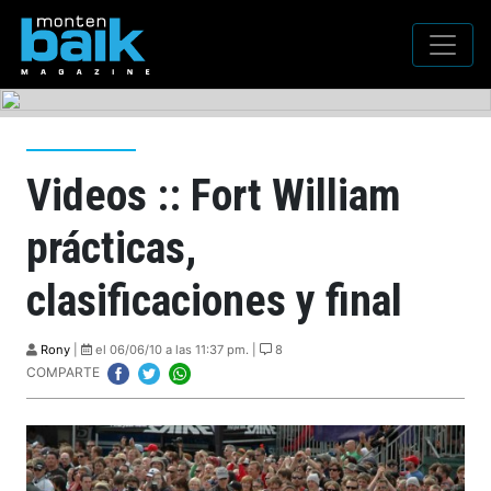
Videos :: Fort William
prácticas,
clasificaciones y final
Rony
|
el 06/06/10 a las 11:37 pm. |
8
COMPARTE