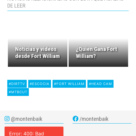
DE LEER
Noticias y videos
¿Quien Gana Fort
desde Fort William
William?
#DIRTTV
#ESCOCIA
#FORT WILLIAM
#HEAD CAM
#MTBCUT
@montenbaik
/montenbaik
Error: 400: Bad